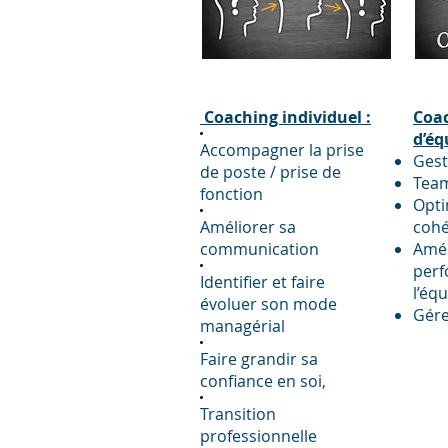
Coaching individuel :
Coa
d’éq
Accompagner la prise
Gest
de poste / prise de
Team
fonction
Opti
Améliorer sa
cohé
communication
Amél
perf
Identifier et faire
l’éq
évoluer son mode
Gére
managérial
Faire grandir sa
confiance en soi,
Transition
professionnelle