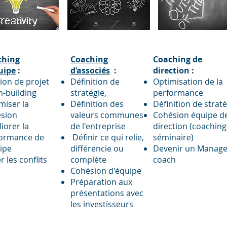
ching
Coaching
Coaching de
uipe
:
d’associés
:
direction :
ion de projet
Définition de
Optimisation de la
-building
stratégie,
performance
miser la
Définition des
Définition de strat
sion
valeurs communes
Cohésion équipe d
iorer la
de l'entreprise
direction (coaching
ormance de
Définir ce qui relie,
séminaire)
uipe
différencie ou
Devenir un Manage
r les conflits
complète
coach
Cohésion d'équipe
Préparation aux
présentations avec
les investisseurs